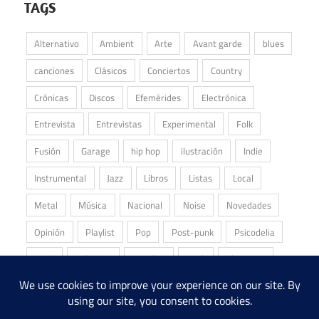
TAGS
Alternativo
Ambient
Arte
Avant garde
blues
canciones
Clásicos
Conciertos
Country
Crónicas
Discos
Efemérides
Electrónica
Entrevista
Entrevistas
Experimental
Folk
Fusión
Garage
hip hop
ilustración
Indie
Instrumental
Jazz
Libros
Listas
Local
Metal
Música
Nacional
Noise
Novedades
Opinión
Playlist
Pop
Post-punk
Psicodelia
Punk
Reliquias
Reseñas
Rock
Shoegaze
Stoner
Underground
Álbum