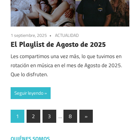
1 septiembre, 2025
ACTUALIDAD
El Playlist de Agosto de 2025
Les compartimos una vez más, lo que tuvimos en
rotación en música en el mes de Agosto de 2025.
Que lo disfruten.
Seguir leyendo
Paginación
Entradas
1
2
3
…
8
»
siguientes
de
entradas
QUIÉNES SOMOS