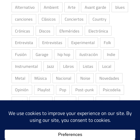
Alternativo
Ambient
Arte
Avant garde
blues
canciones
Clásicos
Conciertos
Country
Crónicas
Discos
Efemérides
Electrónica
Entrevista
Entrevistas
Experimental
Folk
Fusión
Garage
hip hop
ilustración
Indie
Instrumental
Jazz
Libros
Listas
Local
Metal
Música
Nacional
Noise
Novedades
Opinión
Playlist
Pop
Post-punk
Psicodelia
Punk
Reliquias
Reseñas
Rock
Shoegaze
Stoner
Underground
Álbum