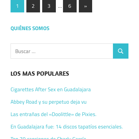
Paginación
Entradas
1
2
3
…
6
»
siguientes
de
entradas
QUIÉNES SOMOS
Buscar:
Buscar
LOS MAS POPULARES
Cigarettes After Sex en Guadalajara
Abbey Road y su perpetuo deja vu
Las entrañas del «Doolittle» de Pixies.
En Guadalajara fue: 14 discos tapatíos esenciales.