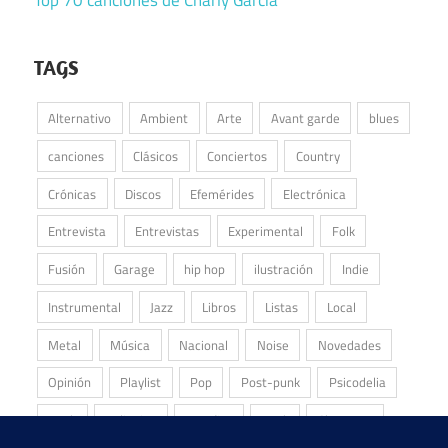
Top 70 canciones de Charly García
TAGS
Alternativo
Ambient
Arte
Avant garde
blues
canciones
Clásicos
Conciertos
Country
Crónicas
Discos
Efemérides
Electrónica
Entrevista
Entrevistas
Experimental
Folk
Fusión
Garage
hip hop
ilustración
Indie
Instrumental
Jazz
Libros
Listas
Local
Metal
Música
Nacional
Noise
Novedades
Opinión
Playlist
Pop
Post-punk
Psicodelia
Punk
Reliquias
Reseñas
Rock
Shoegaze