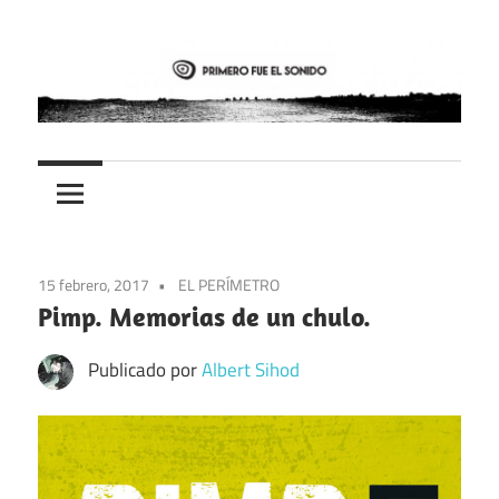
Saltar
al
contenido
PFES
Primero
fue
el
15 febrero, 2017
EL PERÍMETRO
sonido
Pimp. Memorias de un chulo.
Publicado por
Albert Sihod