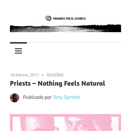
Saltar
al
contenido
PFES
Primero
fue
el
16 febrero, 2017
RESEÑAS
sonido
Priests – Nothing Feels Natural
Publicado por
Tony Spinotti