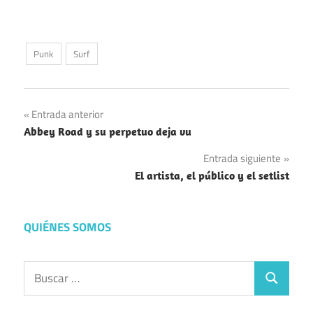
Punk
Surf
Navegación
Entrada anterior
Abbey Road y su perpetuo deja vu
de
Entrada siguiente
entradas
El artista, el público y el setlist
QUIÉNES SOMOS
Buscar:
Buscar