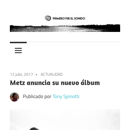
Saltar
al
contenido
PFES
Primero
fue
el
12 julio, 2017
ACTUALIDAD
sonido
Metz anuncia su nuevo álbum
Publicado por
Tony Spinotti