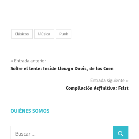
Clásicos
Música
Punk
Navegación
Entrada anterior
Sobre el lente: Inside Llewyn Davis, de los Coen
de
Entrada siguiente
entradas
Compilación definitiva: Feist
QUIÉNES SOMOS
Buscar:
Buscar