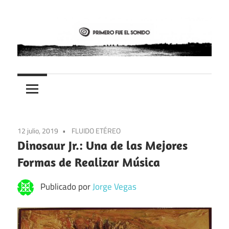
Saltar
al
contenido
PFES
Primero
fue
el
12 julio, 2019
FLUIDO ETÉREO
sonido
Dinosaur Jr.: Una de las Mejores
Formas de Realizar Música
Publicado por
Jorge Vegas