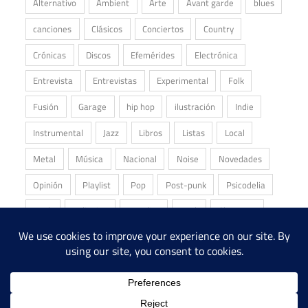
Alternativo
Ambient
Arte
Avant garde
blues
canciones
Clásicos
Conciertos
Country
Crónicas
Discos
Efemérides
Electrónica
Entrevista
Entrevistas
Experimental
Folk
Fusión
Garage
hip hop
ilustración
Indie
Instrumental
Jazz
Libros
Listas
Local
Metal
Música
Nacional
Noise
Novedades
Opinión
Playlist
Pop
Post-punk
Psicodelia
Punk
Reliquias
Reseñas
Rock
Shoegaze
Stoner
Underground
Álbum