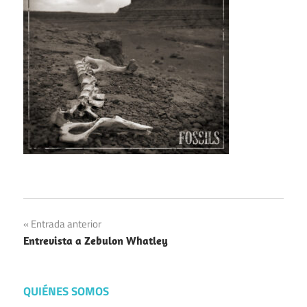
Navegación
Entrada anterior
Entrevista a Zebulon Whatley
de
entradas
QUIÉNES SOMOS