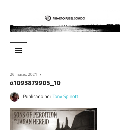
Saltar
al
contenido
PFES
Primero
fue
el
26 marzo, 2021
sonido
a1093879905_10
Publicado por
Tony Spinotti