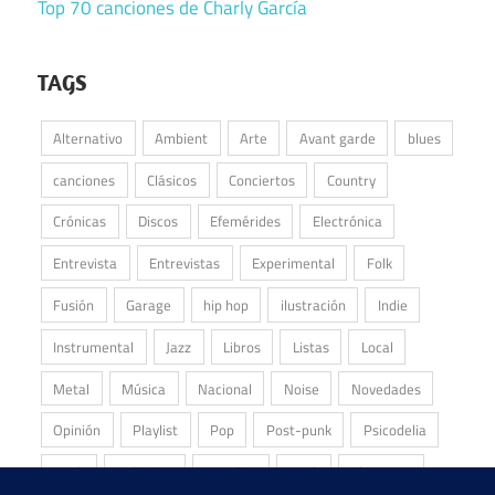
Top 70 canciones de Charly García
TAGS
Alternativo
Ambient
Arte
Avant garde
blues
canciones
Clásicos
Conciertos
Country
Crónicas
Discos
Efemérides
Electrónica
Entrevista
Entrevistas
Experimental
Folk
Fusión
Garage
hip hop
ilustración
Indie
Instrumental
Jazz
Libros
Listas
Local
Metal
Música
Nacional
Noise
Novedades
Opinión
Playlist
Pop
Post-punk
Psicodelia
Punk
Reliquias
Reseñas
Rock
Shoegaze