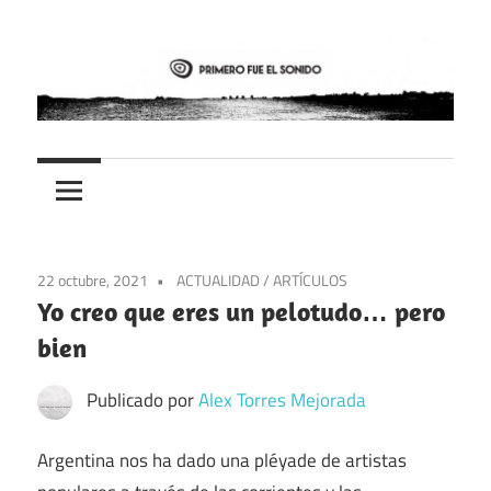
Saltar
al
contenido
PFES
Primero
fue
el
22 octubre, 2021
ACTUALIDAD
/
ARTÍCULOS
sonido
Yo creo que eres un pelotudo… pero
bien
Publicado por
Alex Torres Mejorada
Argentina nos ha dado una pléyade de artistas