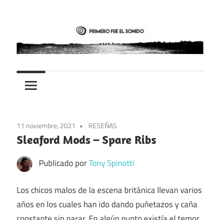
Saltar
al
contenido
PFES
Primero
fue
el
11 noviembre, 2021
RESEÑAS
sonido
Sleaford Mods – Spare Ribs
Publicado por
Tony Spinotti
Los chicos malos de la escena británica llevan varios
años en los cuales han ido dando puñetazos y caña
constante sin parar. En algún punto existía el temor