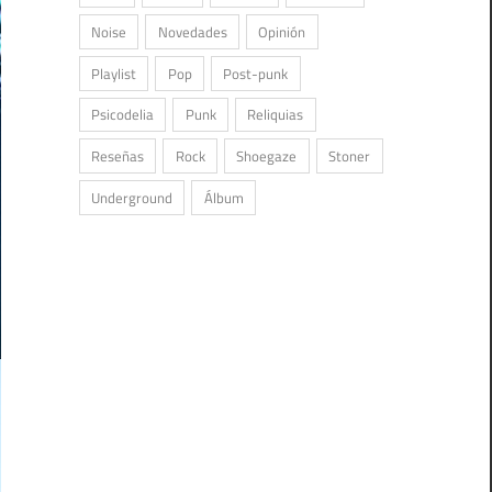
Noise
Novedades
Opinión
Playlist
Pop
Post-punk
Psicodelia
Punk
Reliquias
Reseñas
Rock
Shoegaze
Stoner
Underground
Álbum