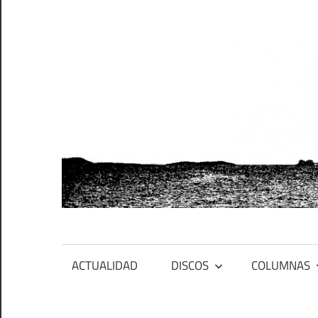
Saltar
al
contenido
PFES
Primero
ACTUALIDAD
DISCOS
COLUMNAS
fue