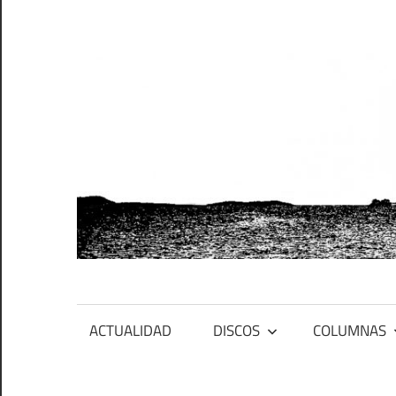
Saltar
al
contenido
PFES
Primero
ACTUALIDAD
DISCOS
COLUMNAS
fue