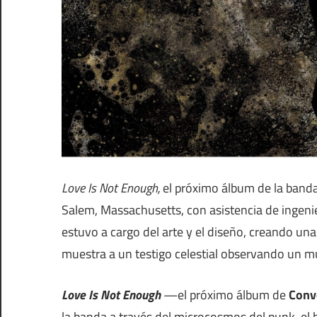
Love Is Not Enough,
el próximo álbum de la band
Salem, Massachusetts, con asistencia de ingeni
estuvo a cargo del arte y el diseño, creando u
muestra a un testigo celestial observando un m
Love Is Not Enough
—el próximo álbum de
Conv
la banda a través del microcosmos del punk, el h