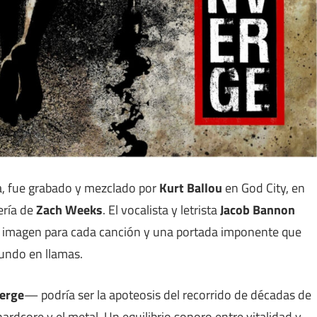
a, fue grabado y mezclado por
Kurt Ballou
en God City, en
ería de
Zach Weeks
. El vocalista y letrista
Jacob Bannon
na imagen para cada canción y una portada imponente que
undo en llamas.
erge
— podría ser la apoteosis del recorrido de décadas de
ardcore y el metal. Un equilibrio sonoro entre vitalidad y