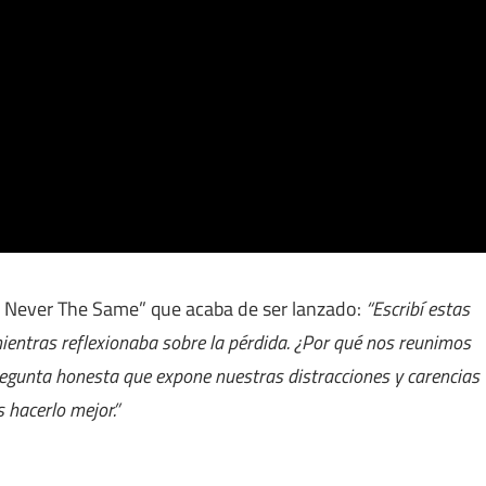
 Never The Same” que acaba de ser lanzado:
“Escribí estas
ientras reflexionaba sobre la pérdida. ¿Por qué nos reunimos
egunta honesta que expone nuestras distracciones y carencias
 hacerlo mejor.”