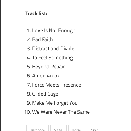
Track list:
Love Is Not Enough
Bad Faith
Distract and Divide
To Feel Something
Beyond Repair
Amon Amok
Force Meets Presence
Gilded Cage
Make Me Forget You
We Were Never The Same
Hardcore
Metal
Noise
Punk