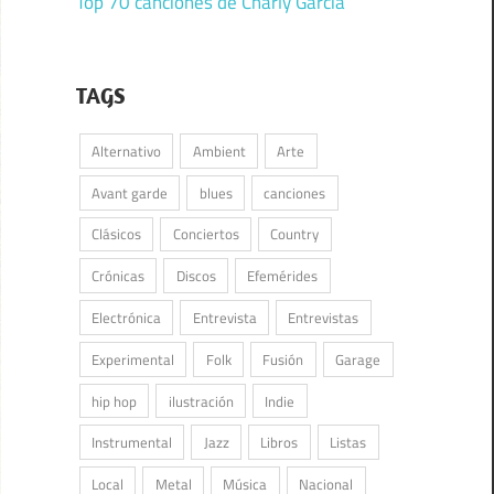
Top 70 canciones de Charly García
TAGS
Alternativo
Ambient
Arte
Avant garde
blues
canciones
Clásicos
Conciertos
Country
Crónicas
Discos
Efemérides
Electrónica
Entrevista
Entrevistas
Experimental
Folk
Fusión
Garage
hip hop
ilustración
Indie
Instrumental
Jazz
Libros
Listas
Local
Metal
Música
Nacional