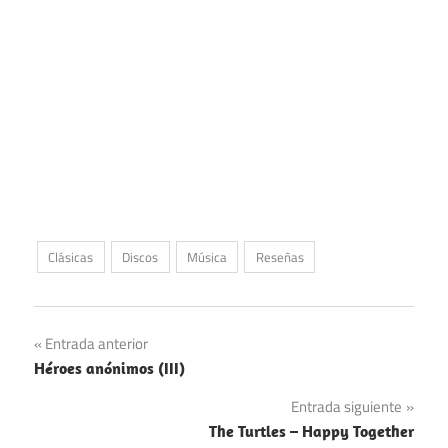
Clásicas
Discos
Música
Reseñas
Navegación
Entrada anterior
Héroes anónimos (III)
de
Entrada siguiente
entradas
The Turtles – Happy Together