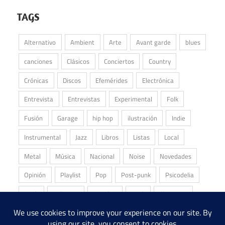
TAGS
Alternativo
Ambient
Arte
Avant garde
blues
canciones
Clásicos
Conciertos
Country
Crónicas
Discos
Efemérides
Electrónica
Entrevista
Entrevistas
Experimental
Folk
Fusión
Garage
hip hop
ilustración
Indie
Instrumental
Jazz
Libros
Listas
Local
Metal
Música
Nacional
Noise
Novedades
Opinión
Playlist
Pop
Post-punk
Psicodelia
Punk
Reliquias
Reseñas
Rock
Shoegaze
Stoner
Underground
Álbum