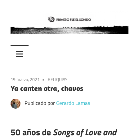
Saltar
al
contenido
PFES
Primero
fue
el
19 marzo, 2021
RELIQUIAS
sonido
Ya canten otra, chavos
Publicado por
Gerardo Lamas
50 años de
Songs of Love and