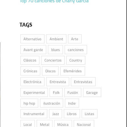
Top 70 canciones de Charly García
TAGS
Alternativo
Ambient
Arte
Avant garde
blues
canciones
Clásicos
Conciertos
Country
Crónicas
Discos
Efemérides
Electrónica
Entrevista
Entrevistas
Experimental
Folk
Fusión
Garage
hip hop
ilustración
Indie
Instrumental
Jazz
Libros
Listas
Local
Metal
Música
Nacional