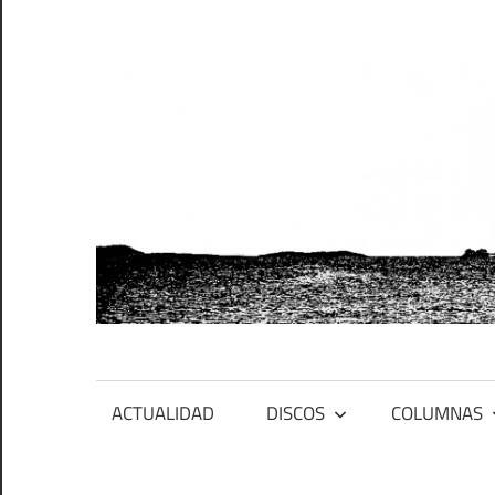
Saltar
al
contenido
PFES
Primero
ACTUALIDAD
DISCOS
COLUMNAS
fue