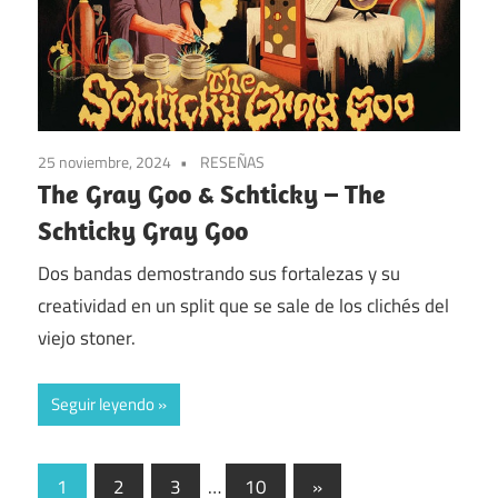
25 noviembre, 2024
RESEÑAS
The Gray Goo & Schticky – The
Schticky Gray Goo
Dos bandas demostrando sus fortalezas y su
creatividad en un split que se sale de los clichés del
viejo stoner.
Seguir leyendo
Paginación
Entradas
1
2
3
…
10
»