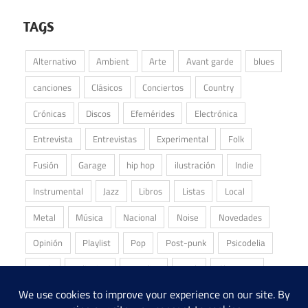
TAGS
Alternativo
Ambient
Arte
Avant garde
blues
canciones
Clásicos
Conciertos
Country
Crónicas
Discos
Efemérides
Electrónica
Entrevista
Entrevistas
Experimental
Folk
Fusión
Garage
hip hop
ilustración
Indie
Instrumental
Jazz
Libros
Listas
Local
Metal
Música
Nacional
Noise
Novedades
Opinión
Playlist
Pop
Post-punk
Psicodelia
Punk
Reliquias
Reseñas
Rock
Shoegaze
Stoner
Underground
Álbum