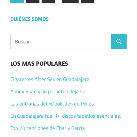
siguientes
de
entradas
QUIÉNES SOMOS
Buscar:
Buscar
LOS MAS POPULARES
Cigarettes After Sex en Guadalajara
Abbey Road y su perpetuo deja vu
Las entrañas del «Doolittle» de Pixies.
En Guadalajara fue: 14 discos tapatíos esenciales.
Top 70 canciones de Charly García