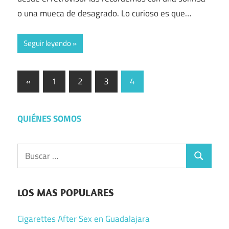
o una mueca de desagrado. Lo curioso es que…
Seguir leyendo
Paginación
Entradas
«
1
2
3
4
anteriores
de
entradas
QUIÉNES SOMOS
Buscar:
Buscar
LOS MAS POPULARES
Cigarettes After Sex en Guadalajara