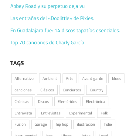
Abbey Road y su perpetuo deja vu
Las entrañas del «Doolittle» de Pixies.
En Guadalajara fue: 14 discos tapatíos esenciales.
Top 70 canciones de Charly García
TAGS
Alternativo
Ambient
Arte
Avant garde
blues
canciones
Clásicos
Conciertos
Country
Crónicas
Discos
Efemérides
Electrónica
Entrevista
Entrevistas
Experimental
Folk
Fusión
Garage
hip hop
ilustración
Indie
Instrumental
Jazz
Libros
Listas
Local