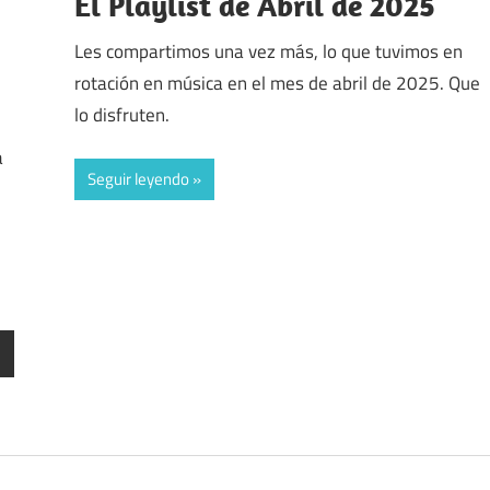
El Playlist de Abril de 2025
Les compartimos una vez más, lo que tuvimos en
rotación en música en el mes de abril de 2025. Que
lo disfruten.
a
Seguir leyendo
ntradas
iguientes