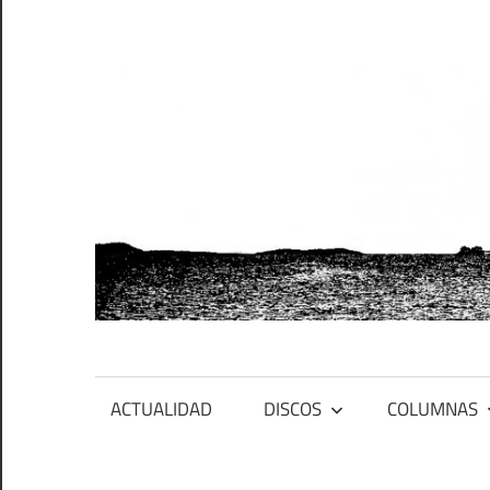
Saltar
al
contenido
PFES
Primero
ACTUALIDAD
DISCOS
COLUMNAS
fue