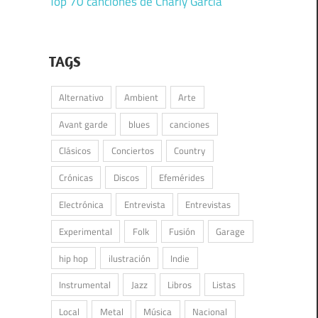
Top 70 canciones de Charly García
TAGS
Alternativo
Ambient
Arte
Avant garde
blues
canciones
Clásicos
Conciertos
Country
Crónicas
Discos
Efemérides
Electrónica
Entrevista
Entrevistas
Experimental
Folk
Fusión
Garage
hip hop
ilustración
Indie
Instrumental
Jazz
Libros
Listas
Local
Metal
Música
Nacional