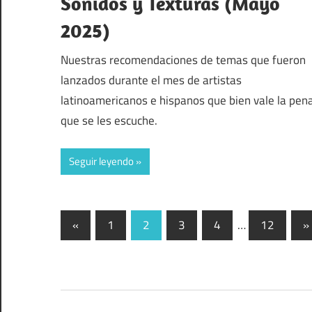
Sonidos y Texturas (Mayo
2025)
Nuestras recomendaciones de temas que fueron
lanzados durante el mes de artistas
latinoamericanos e hispanos que bien vale la pen
que se les escuche.
Seguir leyendo
Paginación
Entradas
E
«
1
2
3
4
…
12
»
anteriores
s
de
entradas