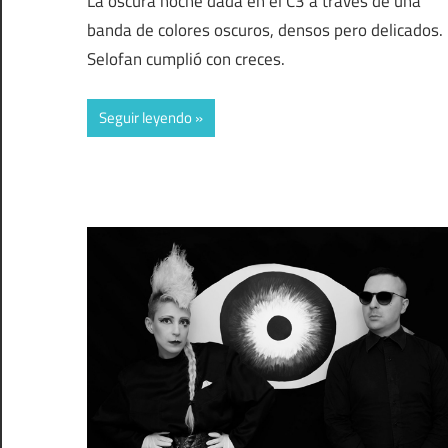
La oscura noche dada en el C3 a través de una
banda de colores oscuros, densos pero delicados.
Selofan cumplió con creces.
Seguir leyendo