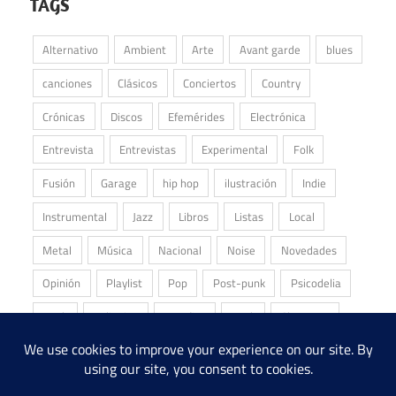
TAGS
Alternativo
Ambient
Arte
Avant garde
blues
canciones
Clásicos
Conciertos
Country
Crónicas
Discos
Efemérides
Electrónica
Entrevista
Entrevistas
Experimental
Folk
Fusión
Garage
hip hop
ilustración
Indie
Instrumental
Jazz
Libros
Listas
Local
Metal
Música
Nacional
Noise
Novedades
Opinión
Playlist
Pop
Post-punk
Psicodelia
Punk
Reliquias
Reseñas
Rock
Shoegaze
Stoner
Underground
Álbum