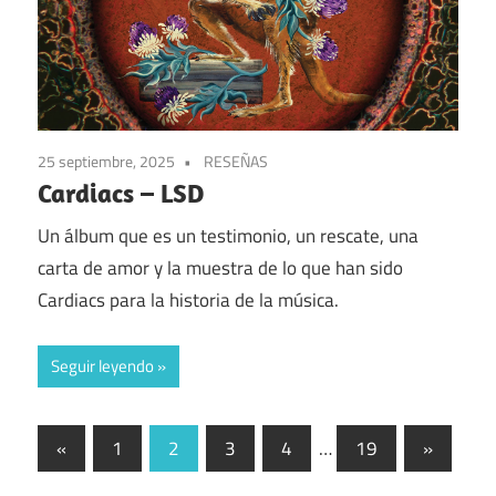
25 septiembre, 2025
RESEÑAS
Cardiacs – LSD
Un álbum que es un testimonio, un rescate, una
carta de amor y la muestra de lo que han sido
Cardiacs para la historia de la música.
Seguir leyendo
Paginación
Entradas
Entradas
«
1
2
3
4
…
19
»
anteriores
siguient
de