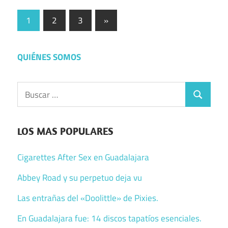
Paginación
Entradas
1
2
3
»
siguientes
de
entradas
QUIÉNES SOMOS
Buscar:
Buscar
LOS MAS POPULARES
Cigarettes After Sex en Guadalajara
Abbey Road y su perpetuo deja vu
Las entrañas del «Doolittle» de Pixies.
En Guadalajara fue: 14 discos tapatíos esenciales.