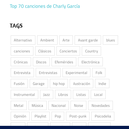
Top 70 canciones de Charly García
TAGS
Alternativo
Ambient
Arte
Avant garde
blues
canciones
Clásicos
Conciertos
Country
Crónicas
Discos
Efemérides
Electrónica
Entrevista
Entrevistas
Experimental
Folk
Fusión
Garage
hip hop
ilustración
Indie
Instrumental
Jazz
Libros
Listas
Local
Metal
Música
Nacional
Noise
Novedades
Opinión
Playlist
Pop
Post-punk
Psicodelia
Punk
Reliquias
Reseñas
Rock
Shoegaze